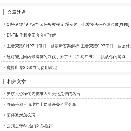
文章速递
幻塔灰烬与电波怪谈任务教程-幻塔灰烬与电波怪谈任务怎么做[多图]
DNF制作极皇拳套分析详解
王者荣耀9月27日每日一题最新答案解析-王者荣耀9.27每日一题是什么
这可能是国内最搞笑的武侠手游了？《踏马江湖》，挑战你的笑点
魔兽世界3D试衣间使用教程
相关文章
要求人心净化先要求人生美化是谁的名言
寻仙手游三清境前山隐藏任务位置分享
蛋仔派对怎么玩
云顶之弈S4热门阵型推荐