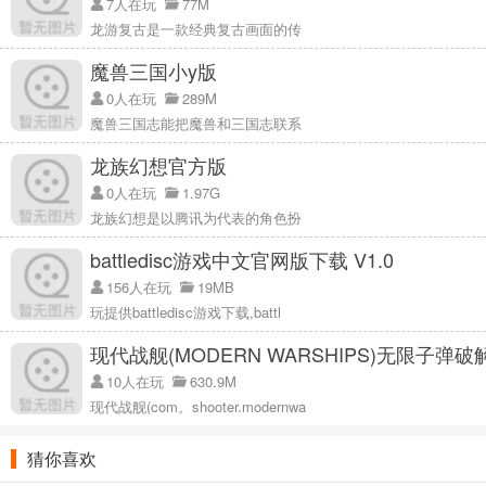
3.各种车辆，各种道路，各种挑战，等着你去进行挑战，不同的关卡有
7人在玩
77M
龙游复古是一款经典复古画面的传
螺旋道路游戏玩家评测：
魔兽三国小y版
这是一款非常好玩的模拟驾驶游戏，你的目的就是将车辆按照螺旋道路
0人在玩
289M
在不同的游戏关卡中你需要不断的进行各种游戏操作和技巧控制，这样
魔兽三国志能把魔兽和三国志联系
楼上的各位都是弟弟，你能稳定的控制好你的所有目标格式吗，不能就
龙族幻想官方版
0人在玩
1.97G
龙族幻想是以腾讯为代表的角色扮
battledisc游戏中文官网版下载 V1.0
156人在玩
19MB
玩提供battledisc游戏下载,battl
现代战舰(MODERN WARSHIPS)无限子弹破
10人在玩
630.9M
现代战舰(com。shooter.modernwa
猜你喜欢