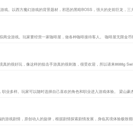
玩的角色扮演手机游戏。以西方魔幻游戏的背景题材，邪恶的黑暗BOSS，强大的史前巨
是一款卡通风格的模拟商业游戏。玩家要经营一家咖啡屋，做各种咖啡接待客人。 咖啡屋无限
的很好玩，像这样的狙击手游真的很刺激，很受欢迎，所以请来8688g Swim
美，职业多样。玩家可以随时选择自己喜欢的角色和职业进入游戏体验。 梁山豪
人改编的游戏剧情，原创动人的旋律，根据剧情探索剧情发展，身临其境体验极致视听盛