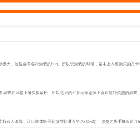
超级火，这里会有各种游戏的bug。所以玩游戏的时候，基本上内部购买的月
在风格上确实很放松，所以这里的许多玩家总体上喜欢这种类型的游戏。快来8688g
持百人混战，让玩家体验最刺激酣畅淋漓的吃鸡乐趣！ 堡垒之夜手机版简介I