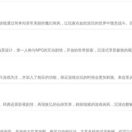
。游戏通过简单却异常美丽的魔幻画风，让玩家在如此炫目的世界中随意战斗。
的场景设计，第一人称与NPC的互动剧情，开放的世界探索，沉浸式享受极致的视觉盛
戏为主，并加入了相应的功能，保证游戏在玩的时候会更加刺激。来这里从8688
。经典还原影视剧情，再现恢弘的仙侠世界，精致细腻的游戏画风，沉浸在酣畅
游戏画面，开放的大世界地图，极其自由的玩法，丰富多样的武器枪械，你可以