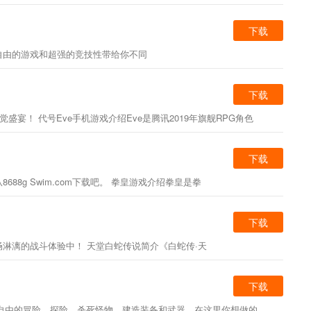
下载
自由的游戏和超强的竞技性带给你不同
下载
宴！ 代号Eve手机游戏介绍Eve是腾讯2019年旗舰RPG角色
下载
g Swim.com下载吧。 拳皇游戏介绍拳皇是拳
下载
淋漓的战斗体验中！ 天堂白蛇传说简介《白蛇传·天
下载
自由的冒险，探险，杀死怪物，建造装备和武器，在这里你想做的