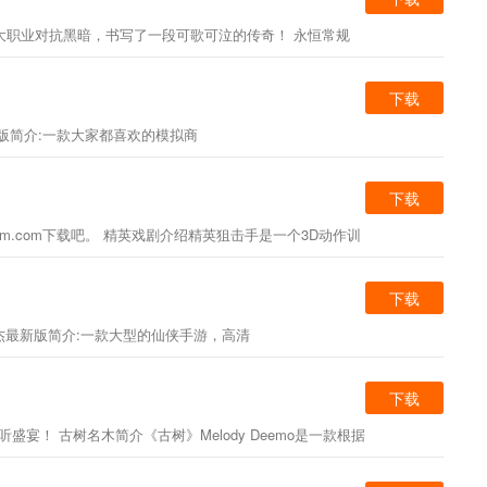
龙，三大职业对抗黑暗，书写了一段可歌可泣的传奇！ 永恒常规
下载
金币版简介:一款大家都喜欢的模拟商
下载
.com下载吧。 精英戏剧介绍精英狙击手是一个3D动作训
下载
杰最新版简介:一款大型的仙侠手游，高清
下载
宴！ 古树名木简介《古树》Melody Deemo是一款根据