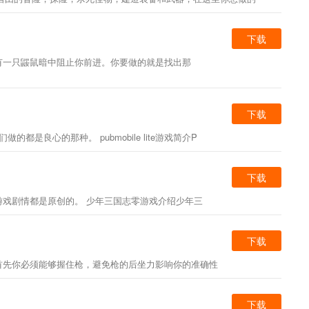
下载
中会有一只鼹鼠暗中阻止你前进。你要做的就是找出那
下载
是良心的那种。 pubmobile lite游戏简介P
下载
戏剧情都是原创的。 少年三国志零游戏介绍少年三
下载
首先你必须能够握住枪，避免枪的后坐力影响你的准确性
下载