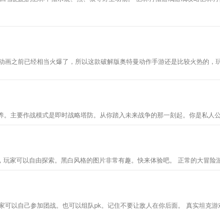
动画之前已经相当火爆了，所以这款破解版奥特曼动作手游还是比较火热的，玩
养。主要作战模式是即时战略塔防。从你踏入未来战争的那一刻起。你是私人
险游，玩家可以自由探索。黑白风格的图片非常有趣。快来体验吧。 正常的大冒险
家可以自己参加团战。也可以组队pk。记住不要让敌人在你后面。 真实坦克游