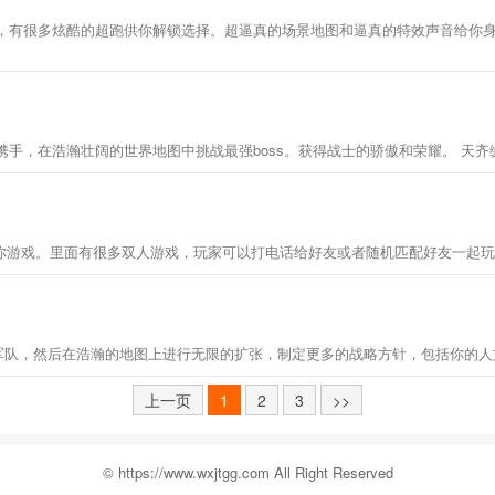
D赛车游戏，有很多炫酷的超跑供你解锁选择。超逼真的场景地图和逼真的特效声音给
手，在浩瀚壮阔的世界地图中挑战最强boss。获得战士的骄傲和荣耀。 天
玩的多人迷你游戏。里面有很多双人游戏，玩家可以打电话给好友或者随机匹配好友一起
军队，然后在浩瀚的地图上进行无限的扩张，制定更多的战略方针，包括你的
上一页
1
2
3
>>
© https://www.wxjtgg.com All Right Reserved