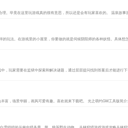
合理。毕竟在这里玩游戏真的很有意思，所以还是会有玩家喜欢的。 温泉故事
样的玩法。在游戏里的小屋里，你要做的就是伺候阴阳师的各种妖怪。具体想怎
这款游戏中，玩家需要在监狱中探索和解决谜题，通过层层提问找到答案后才能进行
角色丰富，场景华丽，画风可爱有趣。喜欢就来下载吧。 光之萌约GM工具版简
玩家在白雪皑皑的丛林中猎杀鹿、熊、狼等野生动物。 丛林狩猎游戏游戏攻略丛林狩猎(Jung