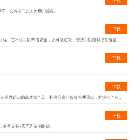
下载
即可，会有专门的人为用户服务。
下载
淘宝特价版v3.24.1是一款特殊的购物中心APP，可以为您选择更多优质产品。它由淘宝正式生产。它真正实现了省钱购物和共享资金的目标。它不仅可以节省资金，还可以汇款，使您可以随时控制价格较低且具有成本效益的产品，还可以提供更丰富的交互式游戏玩法。您还可以在玩游戏时购买红包。享受更多优惠互动，让您爱上购物！
下载
下载
淘宝特价商品版是每个人都喜欢赚取红包的购物神器。淘宝特别版应用程序是一种移动购物软件，可以在淘宝下省钱又赚钱。在这里，我们选择了具有超高性价比的高质量产品，标准商家和服务管理系统，并提供了有趣而有趣的交互式游戏玩法以及丰富的奖励红包，让用户发现更多的购买和购买乐趣。
下载
，并且支持7天无理由的退款。