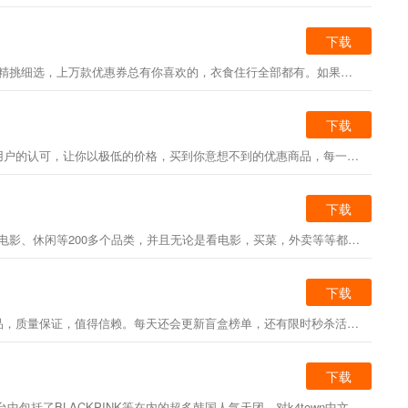
下载
优惠券推客app是网购达人公认的一款网购更实惠、购物能返钱的省钱利器，汇集多家购物平台的内部优惠券，每天更新大量产品优惠券，购物必备，精挑细选，上万款优惠券总有你喜欢的，衣食住行全部都有。如果有对这一款app感兴趣的小伙伴，心动不如行动，赶快下载吧！！
下载
惠买鲸是一款实用的购物软件，用户可以领到高额隐藏优惠券，超级省钱，网购超值推荐的社区专注商品精选推荐以及时高效获得广大用户的认可，让你以极低的价格，买到你意想不到的优惠商品，每一分钱，都买得值。如果有对这一款app感兴趣的小伙伴，心动不如行动，赶快下载吧！！
下载
美团的使命是“帮大家吃得更好，生活更好”。作为中国领先的生活服务电子商务平台。服务涵盖餐饮、外卖、生鲜零售、打车、共享单车、酒店旅游、电影、休闲等200多个品类，并且无论是看电影，买菜，外卖等等都十分便捷实惠。还不快下载下来，优惠多多的在等你来呢!
下载
元气玛特是一款非常火的盲盒购物APP。这款APP每天都有各种类型的盲盒可供选择，涵盖了美妆，数码等类型的盲盒玩具。所有的盲盒都是正版产品，质量保证，值得信赖。每天还会更新盲盒榜单，还有限时秒杀活动，喜欢的快来下载吧。
下载
k4town中文官网是拥有很多明星专辑的周边商店，最新的专辑这里都是第一时间时间上架的，还会送很多的优惠券，k4town中文官网平台中包括了BLACKPINK等在内的超多韩国人气天团，对k4town中文官网感兴趣的就来下载吧。