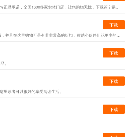
苏宁易购app是一款来自苏宁易购官方打造的手机客户端，苏宁易购手机版内百万商品，低价抢购，国内外品牌旗舰店厂家直供，并且苏宁易购app100%正品承诺，全国1600多家实体门店，让您购物无忧，下载苏宁易购app，让购物更简单！
下载
京东极速版免费是一款非常使用便捷的购物软件哦，在这款软件的帮助下可以让你足不出户也是可以轻松购买到了自己想要的各色物品哦，并且在这里购物可是有着非常高的折扣，帮助小伙伴们花更少的钱买到自己想要的东西，感兴趣的人是可以来尝试一下的。
下载
商品。
下载
在这里读者可以很好的享受阅读生活。
下载