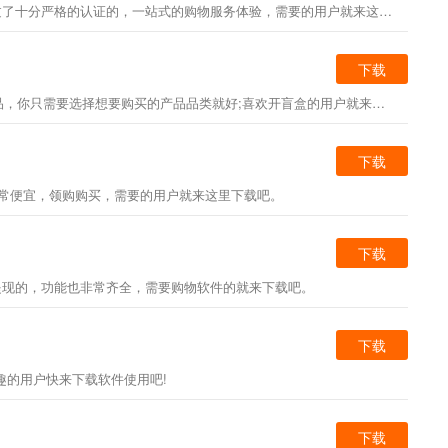
偏淘是一款非常好用的购物平台，这款软件可以让用户在线购物，可以帮助用户省钱，完成交易还可以获得一定的返利，这里每一个商品种类都是经过了十分严格的认证的，一站式的购物服务体验，需要的用户就来这里下载吧。
下载
StmGo盲盒是一款盲盒购物平台，这里有各种类型的盲盒，用户可以在线开盲盒，开到的东西就是你的，整个购买过程都很简单，因为不需要挑选产品，你只需要选择想要购买的产品品类就好;喜欢开盲盒的用户就来下载StmGo盲盒app吧。
下载
非常便宜，领购购买，需要的用户就来这里下载吧。
下载
提现的，功能也非常齐全，需要购物软件的就来下载吧。
下载
趣的用户快来下载软件使用吧!
下载