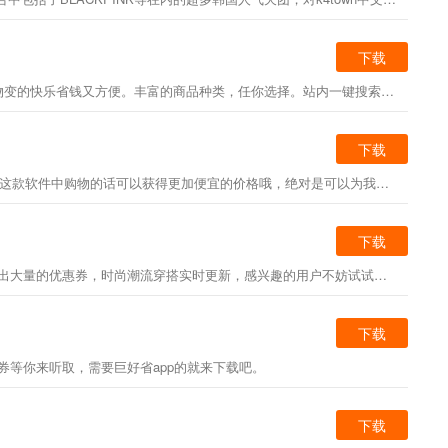
下载
多多优惠大全是一款可以免费领取的手机购物软件，海量的优质好货，你平时需要的这里都有。而且还有大额的优惠，领券购买，让购物变的快乐省钱又方便。丰富的商品种类，任你选择。站内一键搜索，你想的就在这里，领取优惠券，下单立减，轻松购物，折扣优惠让你看的见。
下载
多多买菜app是一款较为实用的购物软件哦，在这款软件的帮助下我们是可以足不出户也是可以轻松购买到了自己想要的东西的，并且在这款软件中购物的话可以获得更加便宜的价格哦，绝对是可以为我们带来更加便利的体验，感兴趣的人是可以来尝试一下的。
下载
蘑菇街app是一款非常好用的优惠购物软件，蘑菇街最新官方版不仅可以购买衣物，还有每天推荐搭配，明星红人穿衣搭配技巧等等。系统每天都会送出大量的优惠券，时尚潮流穿搭实时更新，感兴趣的用户不妨试试这款蘑菇街app下载吧！
下载
券等你来听取，需要巨好省app的就来下载吧。
下载