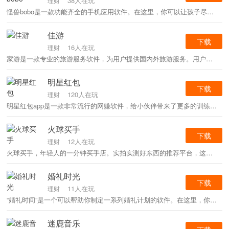
38人在玩
理财
怪兽bobo是一款功能齐全的手机应用软件。在这里，你可以让孩子尽情发挥自己的才华，让他们有一个表演的大舞台，让他们展示自己，展示才华。喜欢这个怪物bobo软件的朋友不要错过！
佳游
下载
16人在玩
理财
家游是一款专业的旅游服务软件，为用户提供国内外旅游服务。用户有很多选择，比如跟团或者选择专属旅行路线。软件提供周到的服务，给用户一站式的优质服务体验。有需要就来下载软件吧！
明星红包
下载
120人在玩
理财
明星红包app是一款非常流行的网赚软件，给小伙伴带来了更多的训练方式，或者说演员可以随时训练。只要你想赚钱，随时可以在明星红包里找任务，轻松赚到。领取后即可获得福利，众多优惠福利等着你。
火球买手
下载
12人在玩
理财
火球买手，年轻人的一分钟买手店。实拍实测好东西的推荐平台，这里有专业买手帮你挑选好东西。网络名人中的时尚博主为您提供时尚购物指南。想买好东西，千万不要错过火球买手app。
婚礼时光
下载
11人在玩
理财
“婚礼时间”是一个可以帮助你制定一系列婚礼计划的软件。在这里，你可以制作电子请柬，也可以预定婚车。婚礼策划也能满足你。喜欢这个婚礼时间软件的朋友快来试试吧！
迷鹿音乐