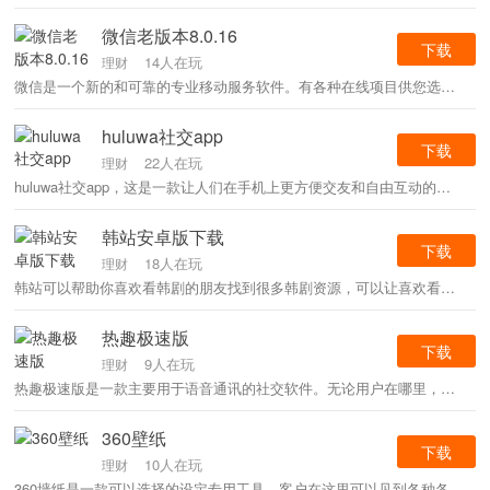
微信老版本8.0.16
下载
14人在玩
理财
微信是一个新的和可靠的专业移动服务软件。有各种在线项目供您选择。在线将为您创造最新、最时尚的沟通方式。你会在网上认识更多高层次的小哥哥小姐姐，在网上聊天，和他们成为好朋友，在网上建立自己的聊天室，随时在网上发表自己的想法，有机会帮你出单，感受网上最好的社交圈。
huluwa社交app
下载
22人在玩
理财
huluwa社交app，这是一款让人们在手机上更方便交友和自由互动的软件，可以满足他们随时在手机上交友的需求。所有的交友互动方式都很有趣，随时可以在手机上自由交友。所有提供给你的聊天话题也很全面，可以很容易的谈恋爱，扩大社交圈。快来下载交朋友吧！
韩站安卓版下载
下载
18人在玩
理财
韩站可以帮助你喜欢看韩剧的朋友找到很多韩剧资源，可以让喜欢看韩剧的朋友获得更多看韩剧的渠道。而且这个软件里有很多韩剧资源。你可以在韩站里找到韩国的电视剧、电影、综艺，而且看是免费的，不需要看广告。点击你喜欢的内容就可以了。
热趣极速版
下载
9人在玩
理财
热趣极速版是一款主要用于语音通讯的社交软件。无论用户在哪里，自由展现优美的声音都不是问题。同时多个主播互动，多样优质的选择，多种好玩的方式可以尝试。乐趣第一。
360壁纸
下载
10人在玩
理财
360墙纸是一款可以选择的设定专用工具，客户在这里可以见到各种各样的唯美高清壁纸，里边涵盖了唯美意境、清爽、性感迷人等多中款式的高清比墙纸能够给客户挑选，仅用是用户自己想要的我们在这里都能够为消费者提供。