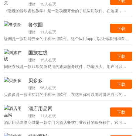
下载
13人在玩
理财
《迷鹿的音乐吉他教学》是一款功能齐全的手机应用软件。在这里，你可以轻松的学习吉他，你可以坚持学习。这让学习吉他变得更加有趣。喜欢就来看看吧！
餐饮圈
下载
11人在玩
理财
饭圈是一款功能齐全的手机应用软件。这个应用app可以让你看到和查询很多职位信息，可以让你随时随地获得更好的职位。有需要的朋友快来看看吧！
国旅在线
下载
15人在玩
理财
国旅在线是一款非常优质易用的旅游服务软件，功能强大。用户可以在软件上享受各种旅游服务。用户可以在国内和国外旅行。国旅在线app一定会是用户出国旅游的好管家。快来下载体验吧！
贝多多
下载
96人在玩
理财
贝多多是一款全功能的手机应用软件，在这里你可以随时管理自己的资产，信用卡的管理也可以让你随时了解还款信息。喜欢这个贝多多软件的朋友快来试试吧！
酒店用品网
下载
11人在玩
理财
酒店用品网络商城是一款专门为酒店餐饮行业设计的服务软件。它可以为用户提供非常完整的酒店信息。酒店用品网还包含酒店的最新信息，也为用户提供各种餐饮美食。感兴趣的朋友赶紧点击下载使用吧！