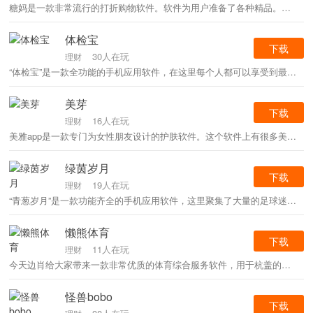
糖妈是一款非常流行的打折购物软件。软件为用户准备了各种精品。每个商品都是物美价廉，买了就能赚。除此之外，还有很多优惠活动等着你。快来下载体验吧！
体检宝
下载
30人在玩
理财
“体检宝”是一款全功能的手机应用软件，在这里每个人都可以享受到最安全可靠的体检功能，可以让每个人测量自己的心率、视力、听力等。快来下载经验给有需要的朋友吧！
美芽
下载
16人在玩
理财
美雅app是一款专门为女性朋友设计的护肤软件。这个软件上有很多美容专家，可以为用户解答美容护肤方面的问题。同时还可以提供一些内容技巧分享给用户，让用户学习、阅读美妆文章、观看美妆视频等。非常方便。请喜欢的朋友下载使用。
绿茵岁月
下载
19人在玩
理财
“青葱岁月”是一款功能齐全的手机应用软件，这里聚集了大量的足球迷。每支球队的每一场比赛都可以记录下来，让你随时了解他们的成长。喜欢这首《青葱岁月》的朋友快来试试吧！
懒熊体育
下载
11人在玩
理财
今天边肖给大家带来一款非常优质的体育综合服务软件，用于杭盖的各种体育赛事。用户可以在线交流经验，还有很多体育知识让你了解。专业的体育知识可以让你事半功倍。快来下载体验吧！
怪兽bobo
下载