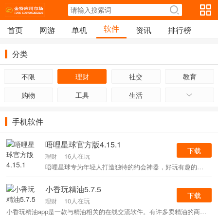
软件
首页
网游
单机
资讯
排行榜
分类
不限
理财
社交
教育
购物
工具
生活
手机软件
唔哩星球官方版4.15.1
下载
16人在玩
理财
唔哩星球专为年轻人打造独特的约会神器，好玩有趣的约会游戏模式，新奇有趣的模式，脑洞大开的交友新方式。帮你快速脱单，激发乐趣。好玩，好玩，不同约会神器的新体验。这里提供了各种任务。完成任务的双方可以先认识一下，聊聊各自喜欢的话题，丰富一下夜生活。如果你有兴趣，请下载！
小香玩精油5.7.5
下载
10人在玩
理财
小香玩精油app是一款与精油相关的在线交流软件。有许多卖精油的商店。你可以在上面找到任何关于精油和各种香薰的问题，非常实用。小香玩精油app支持精油店铺查询，可以浏览在售精油产品，查看产品信息。还设计了问答社区，大家可以自由交流，专业人士可以解答你的精油问题。赶紧试试吧！