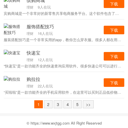
缤购商城
下载
9人在玩
理财
宾购商城是一个非常好的新零售共享电商服务平台。这个软件包含了大量精选的正版产品，以及各种低价优质的商品。可以帮助商家进行营销推广，增加销量。用户也可以在这里零门槛开店。有需要的朋友快来下载吧！
服饰搭配技巧
下载
16人在玩
理财
服装搭配技巧是一个非常实用的app，教你怎么穿衣服。很多人都在用。各种人才网上推荐，支持订阅。系统会自动为你推送时尚前线，让你轻松穿出属于自己的风格。有需要的朋友可以点击下载奥！
快递宝
下载
12人在玩
理财
“快递宝”是一款功能齐全的快递查询应用软件。很多快递公司可以进行有效的查询，可以随时提供快递派送服务，让大家轻松了解各种功能。快来下载体验给喜欢的朋友吧！
购拉拉
下载
22人在玩
理财
“买啦啦”是一款功能齐全的手机应用软件，在这里可以买到正品低价物品，非常安全可靠，让代购成为日常。快来给喜欢的朋友试试吧！
1
2
3
4
5
>>
© https://www.wxjtgg.com All Right Reserved