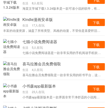
下载
8人在玩
生活
海棠文学城下载1.3.24版本是一款可读小说的软件，有很多有趣的小说要选出来读，它们都是免费的，大多数与阅读相关的物品都不收费，所有功能都可以直接使用，可供用户开启非常多好用的功能。
Kindle漫画安卓版
下载
17人在玩
生活
丰富的动漫资源，涵盖了所有类型、风格的动漫，不管你是喜爱怀旧的经典，或是当下的潮流，你都可以在这里找到你想要的东西，快来看看吧。
七猫小说免费阅读器
下载
5人在玩
生活
七猫小说免费阅读器是一款非常实用的手机阅读手机软件，包含大量新颖的资源，还支持用户通过语音听书，帮助用户随时释放眼睛，更轻松地听书、看书，还支持阅读模式的自由切换。
喜马拉雅会员免费领取
下载
4人在玩
生活
喜马拉雅会员免费领取是一款非常实用的听书平台，这里收录了海量的文学作品，用户可以在这里进行阅读，同时也可以进行听书模式，解放自己的眼睛。
小书森app最新版本
下载
23人在玩
生活
小书森app最新版本是一款界面非常干净舒适的小说阅读软件，这里有超多类型的小说可以免费的进行阅读，我们能够在这里随时看到更新好的小说，不需要等待就能看。