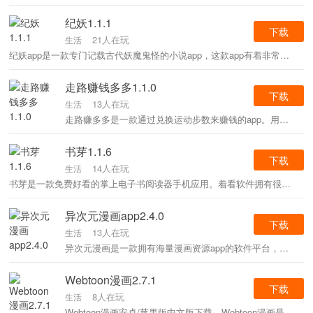
纪妖1.1.1
下载
21人在玩
生活
纪妖app是一款专门记载古代妖魔鬼怪的小说app，这款app有着非常丰富的妖怪资料，各种关于妖怪的历史传说和史料都可以找到，用户可以根据关键词搜索妖怪，还可以阅读各种妖怪故事衍生小说，感兴趣的小伙伴不要错过。
走路赚钱多多1.1.0
下载
13人在玩
生活
走路赚多多是一款通过兑换运动步数来赚钱的app。用户们可以在本app的平台上将每天运动或是散步等行为产生的步数进行兑换提现，感兴趣的用户可以下载软件体验一下哦!
书芽1.1.6
下载
14人在玩
生活
书芽是一款免费好看的掌上电子书阅读器手机应用。着看软件拥有很多人性化的功能，可以一键搜索，输入书名或是作者名就可以找到自己喜欢读的书，非常的方便快捷，非常实用。
异次元漫画app2.4.0
下载
13人在玩
生活
异次元漫画是一款拥有海量漫画资源app的软件平台，这里的漫画资源分类比较的清晰，同时可以一键搜索就能找到你想要的资源，丰富的任务，可以获取大量的福利，来解锁全新的章节，喜欢的小伙伴们赶快来下载异次元漫画体验吧。
Webtoon漫画2.7.1
下载
8人在玩
生活
Webtoon漫画安卓/苹果版中文版下载，Webtoon漫画是面完无删减无遮挡漫画平台，带给你丰富的国内外漫画资源。一键搜索即可快速找到想要的漫画名。全部不删，没有广告，一定会给你带来最好的观看体验。品种繁多，不收一分钱。你想看的值得你在这里搜索。不要错过它。