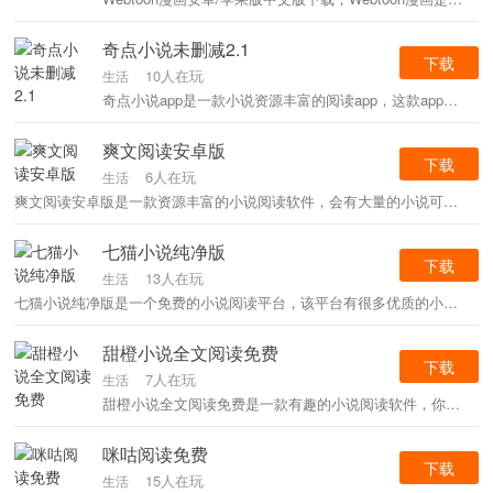
奇点小说未删减2.1
下载
10人在玩
生活
奇点小说app是一款小说资源丰富的阅读app，这款app涵盖了各种类型各种题材的小说资源，分类齐全，搜索功能强大，你喜欢的这里都有，所有的小说都可以免费阅读，没有任何广告，更新速度快，感兴趣的小伙伴快来下载吧。
爽文阅读安卓版
下载
6人在玩
生活
爽文阅读安卓版是一款资源丰富的小说阅读软件，会有大量的小说可以阅读每个合作伙伴都可以利用平台中的相关功能，在你喜欢的类别中看到许多小说，让用户体验到丰富的追书体验免费提供给你。
七猫小说纯净版
下载
13人在玩
生活
七猫小说纯净版是一个免费的小说阅读平台，该平台有很多优质的小说可以随时下载和阅读，您可以体验到非常全面的小说更新方式，用户可以放心地观看各种小说，同时这些优质的小说更新速度也很快。
甜橙小说全文阅读免费
下载
7人在玩
生活
甜橙小说全文阅读免费是一款有趣的小说阅读软件，你可以借助工具随心所欲的看到更多的资源，这是足够令人兴奋的，你可以轻松地看到各种不同的优质内容。
咪咕阅读免费
下载
15人在玩
生活