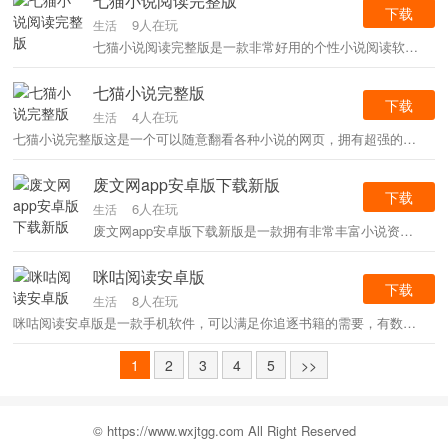
七猫小说阅读完整版
下载
9人在玩
生活
七猫小说阅读完整版是一款非常好用的个性小说阅读软件，这款软件中收录了非常丰富的小说资源，用户可以根据需求自由选择进行阅读，更多不同的书籍榜单供用户自由选择。
七猫小说完整版
下载
4人在玩
生活
七猫小说完整版这是一个可以随意翻看各种小说的网页，拥有超强的阅读量，任何的广告都会被屏蔽，同时还会进行最新的章节推送，以及各种不同种类的小说。
废文网app安卓版下载新版
下载
6人在玩
生活
废文网app安卓版下载新版是一款拥有非常丰富小说资源的阅读软件，软件收录了全网优秀的书籍资源，多种分类非常详细，更新速度非常快，带给用户更加沉浸舒适的阅读乐趣。
咪咕阅读安卓版
下载
8人在玩
生活
咪咕阅读安卓版是一款手机软件，可以满足你追逐书籍的需要，有数以百万计的图书馆资源、互动社区，在那里你可以随时找到同一口味的好书，还有许多超高的属性，你可以自由地享受许多阅读过程。
1
2
3
4
5
>>
© https://www.wxjtgg.com All Right Reserved