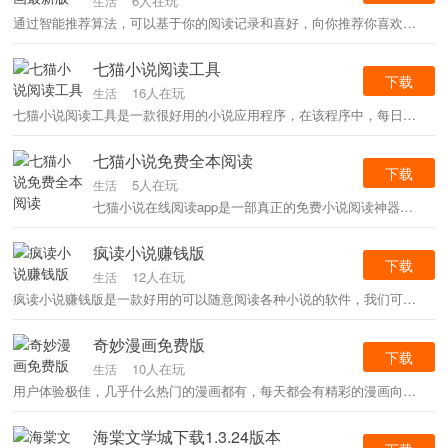
6人在玩
生活
通过智能推荐算法，可以基于你的阅读记录和喜好，向你推荐你喜欢的漫画，这样你就不用再费心费力地去找你喜欢的漫画了，最全的漫画库，每天都有更新提示。
七猫小说阅读工具
下载
16人在玩
生活
七猫小说阅读工具是一款很好用的小说应用程序，在该程序中，每日都会更新更新，让玩家随时都能看到最新的内容，玩家可以在线自由阅读，也可以对全部的小说进行缓存。
七猫小说免费全本阅读
下载
5人在玩
生活
七猫小说在线阅读app是一部真正的免费小说阅读神器。七猫免费阅读小说APP拥有大量的小说资源，可以自定义阅读，阅读获得红包奖励，邀请好友获得现金奖励等功能。七猫免费小说下载汇集了大量高质量的精品免费小说，使用户可以享受阅读免费小说的乐趣。
疯读小说赚钱版
下载
12人在玩
生活
疯读小说赚钱版是一款好用的可以随意阅读各种小说的软件，我们可以在这里看到很多类型的小说任何你喜欢的都能自由的在这里阅读我们喜欢的，非常的方便阅读环境很棒。
奇妙漫画免费版
下载
10人在玩
生活
用户体验极佳，几乎什么热门的漫画都有，每天都会有精彩的漫画向你推荐，你可以在这里看完整的画面，可以在线看最火的视频，并且每天都有更新。
海棠文学城下载1.3.24版本