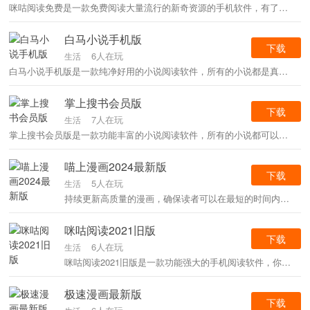
咪咕阅读免费是一款免费阅读大量流行的新奇资源的手机软件，有了新的夜眼保护模式，您可以自由调节亮度，自由缩放字体，并可以通过大量健康阅读来保护您的眼睛。
白马小说手机版
下载
6人在玩
生活
白马小说手机版是一款纯净好用的小说阅读软件，所有的小说都是真正的资源缓存各种类型的免费小说，不同的版块查看精彩的新内容，小说都有明确的分类主题也很丰富夜景模式更适合受众确保顺利阅读。
掌上搜书会员版
下载
7人在玩
生活
掌上搜书会员版是一款功能丰富的小说阅读软件，所有的小说都可以在网上免费阅读不同主题的小说可以直接免费阅读，搜索收集了大量高质量的小说内容供您阅读，自定义阅读设置人性化的布局让你感觉直观。
喵上漫画2024最新版
下载
5人在玩
生活
持续更新高质量的漫画，确保读者可以在最短的时间内看到最新的漫画，紧跟业界潮流，不会错过任何一期的精彩内容，也能在此发现更多好友，大家在此共同观看共享。
咪咕阅读2021旧版
下载
6人在玩
生活
咪咕阅读2021旧版是一款功能强大的手机阅读软件，你可以阅读很多新颖的内容，涵盖的新颖类型和主题也非常丰富，你可以想到这里都支持，也可以导入本地的小说内容进行阅读。
极速漫画最新版
下载