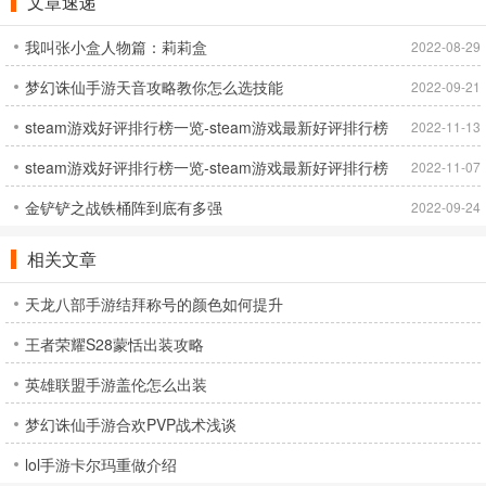
文章速递
看名字和冥界BGM的开场，O姐真的没觉得是塔防游戏？
作为“沉睡者”，我们需要在游戏中选择一个房间，躺在床上积累金
我叫张小盒人物篇：莉莉盒
2022-08-29
币，升级门、床、堡垒等防御和攻击装置。通过积累的金币，从而避
梦幻诛仙手游天音攻略教你怎么选技能
2022-09-21
免门外漂泊的“追梦人”的侵扰。
游戏中值得注意的是，当你躺在床上的时候，你居然可以看到你的其
steam游戏好评排行榜一览-steam游戏最新好评排行榜
2022-11-13
他室友是如何与凶鬼绝交的！不过，吃瓜的话，不要太投入。赶紧用
steam游戏好评排行榜一览-steam游戏最新好评排行榜
2022
2022-11-07
躺着的发达金币加固自己的门和小床。毕竟接下来可能就轮到你了。
金铲铲之战铁桶阵到底有多强
2022
2022-09-24
总的来说，这个游戏构图简单，基本都能玩。更吸引人的是恐怖题材
和塔防模式的结合，迸发出刺激的火花！毕竟塔防游戏本身就很注重
相关文章
争分夺秒的布局。我们在玩的过程中都是专注紧张的，再加上凶鬼的
抓、挠、砸门等动作的物理攻击，这种恐怖感一下子就上来了！另
天龙八部手游结拜称号的颜色如何提升
外，我们都住过宿舍。这种神经压迫的感觉来了吗？
王者荣耀S28蒙恬出装攻略
《幽灵宿舍》能够流行，也是O姐觉得人有代入感的一个很重要的原
因。
英雄联盟手游盖伦怎么出装
但是，一个游戏一旦有了热度和流量，随之而来的自然也是争议。有
梦幻诛仙手游合欢PVP战术浅谈
玩家认为这款游戏抄袭了魔兽争霸中的自定义地图。
o姐觉得这种批评是有道理的。你们觉得怎么样？
lol手游卡尔玛重做介绍