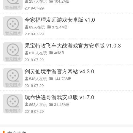
257人在玩
104.2MB
你的门，你的炮台也要照顾他的门，然后发展。鬼基本活不过9级。其
2019-07-29
实主要是想玩长期修炼，怕鬼死。
全家福理发师游戏安卓版 v1.0
房间大小不一，从左边开始，第一排第二个最大。前期没什么好说
89人在玩
372.4MB
的，就是憋着32金。32之前不要买游戏机。如果有鬼来了，不要让他
2019-07-29
刷。直接架设炮塔。一级鬼两个炮塔，二级鬼两个，二级鬼两个，三
级鬼三个。达不到32金的概率就是留不住。
果宝特攻飞车大战游戏官方安卓版 v1.0.3
游戏评估
610人在玩
46MB
之前有“合成西瓜”和“呼唤小龙”，刚火热开场，又一个全民流行游戏来
2019-07-29
了。o姐，首先给大家带来康康玩家对这款游戏的善意评论:
剑灵仙境手游官方网站 v4.3.0
是真的。我又爱又恨。我不知道把它放在哪里。
548人在玩
144.73MB
让我们稍微照顾一下没听说过这个游戏的朋友吧。先简单介绍一下这
2019-07-29
款爆款游戏《幽灵宿舍》(又名《平躺养成》)，在Tik Tok已经播放了
玩命快递哥游戏安卓版 v1.7.0
6.1亿次。
863人在玩
31.45MB
幽灵宿舍是一款略带恐怖元素的塔防游戏。在游戏的开始界面，玩家
2019-07-29
可以选择自己喜欢的角色开始对抗，点击自动匹配，游戏会自动分配
两个角色:追梦人和沉睡者。按照目前游戏中的人物来说，基本上我们
都是扁平化玩家。