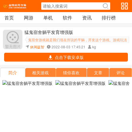
首页
网游
单机
软件
资讯
排行榜
猛鬼宿舍躺平发育增强版
鬼宿舍游戏就是我们现在所说的平躺，开发这个游戏。游戏玩法
比较随意，但也充满了策略和冒险。你需要选择自己的房间，然
休闲益智
2022-08-03 17:45:21
kg
后躺在床上发展赚取更多的金币和电，从而强化门的护甲等级和
点击下载安卓版
简介
相关游戏
猜你喜欢
文章
评论