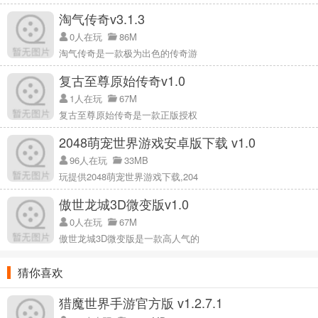
淘气传奇v3.1.3
开始一个游戏后，还可以在游戏中花钱获得无限的金币或者电，比如
0人在玩
86M
在开场第一次升级床。这里可以看到对比，马上就能获得无限资源！
淘气传奇是一款极为出色的传奇游
复古至尊原始传奇v1.0
1人在玩
67M
鬼宿舍怎么可能是鬼？
复古至尊原始传奇是一款正版授权
1.目前游戏只有单机版，凶鬼都是电脑。大家只能选择“人”的角色，守
2048萌宠世界游戏安卓版下载 v1.0
住宿舍。如果后续的网络版上线，“鬼”和“人”的角色都可以由玩家来扮
96人在玩
33MB
演，这样会更好玩。
玩提供2048萌宠世界游戏下载,204
2.游戏里的鬼是根据攻击次数升级的。如果前期一直打他，他会慢慢
升级。你不能和他争门血量，这样他升级会很快。你要赶紧把鬼打
傲世龙城3D微变版v1.0
走，不能让鬼一直攻门。
0人在玩
67M
从目前边肖玩的游戏来看，这个幽灵应该是一个有系统的幽灵。边肖
傲世龙城3D微变版是一款高人气的
打了十多场，都是人。
猜你喜欢
想当凶鬼，只能等官方拿出一个可选的身份了。
临场经验
猎魔世界手游官方版 v1.2.7.1
很简单。人机配合，选择一个可以照顾队友的位置，他的炮台可以攻