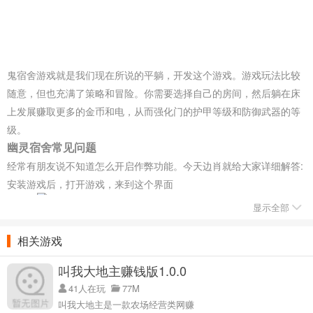
鬼宿舍游戏就是我们现在所说的平躺，开发这个游戏。游戏玩法比较
随意，但也充满了策略和冒险。你需要选择自己的房间，然后躺在床
上发展赚取更多的金币和电，从而强化门的护甲等级和防御武器的等
级。
幽灵宿舍常见问题
经常有朋友说不知道怎么开启作弊功能。今天边肖就给大家详细解答:
安装游戏后，打开游戏，来到这个界面
显示全部
这里我们可以看到右边有一个FF悬浮窗。点击查看作弊菜单详情。
相关游戏
本次测试主要检查无限蜜獾币，无限金币和电。检查完毕后，点击屏
叫我大地主赚钱版1.0.0
幕中央按钮，正式进入游戏。
41人在玩
77M
当您进行任何消费时，您可以获得无限数量的相应货币。比如一开始
叫我大地主是一款农场经营类网赚
可以在蜜獾店购物，这样可以获得无限的蜜獾币。