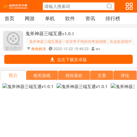
首页
网游
单机
软件
资讯
排行榜
鬼斧神器三端互通v1.0.1
鬼斧神器三端互通是一款非常不错的传奇游戏哦，在这款游戏中
可是支持真三端互通的，绝对是可以为我们带来超级大的便利
角色扮演
2022-12-22 15:46:23
wx
哦，并且在这款游戏中还是有着超级炫酷的装备和华丽的技能特
点击下载安卓版
效绝对是可以为大家带来震撼的视觉享
简介
相关游戏
猜你喜欢
文章
评论