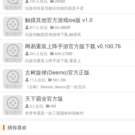
101人在玩
25MB
玩提供你是否能识别他到底是不是
触摸其他官方游戏ios版 v1.0
817人在玩
63.98MB
玩提供触摸其他游戏下载,触摸其
网易重装上阵手游官方版下载 v0.100.76
941人在玩
649.27MB
玩提供重装上阵手游下载,重装上
古树旋律(Deemo)官方正版
11人在玩
561.3M
《古树》Melody deemo是一款音乐
天下霸业官方版
游戏功能
0人在玩
6M
1，很多好玩的游戏，可以打怪物，可以刷副本，可以打BOSS，超级
世界争霸是一款三国题材的策略对
好玩。
2.恒定传奇的游戏性，精致细腻的画风，再现经典传奇
猜你喜欢
3.副本奖励高，玩家和商人都可以搬砖，转卖装备和道具。