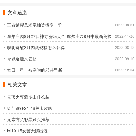
设置中设置自动放音设备级别。
文章速递
整体玩法需要通过杀BOSS和打金获得红包，一步步提升自己。进入
高级地图杀BOSS获得高级装备，一步一步稳步提升实力，最后，无
王者荣耀凤求凰抽奖概率一览
2022-08-31
尽激情PK！
摩尔庄园9月27日神奇密码大全-摩尔庄园9月中最新兑换
2022-11-20
黎明觉醒3月内测资格怎么获得
码[多图]
2022-08-12
异界逐鹿风云起
2022-09-10
每日一星：被亲吻的邓弗里斯
2022-12-04
相关文章
云顶之弈蒙多出什么装
剑与远征24-48关卡攻略
元素方尖彩晶购买推荐
lol10.15女警天赋出装