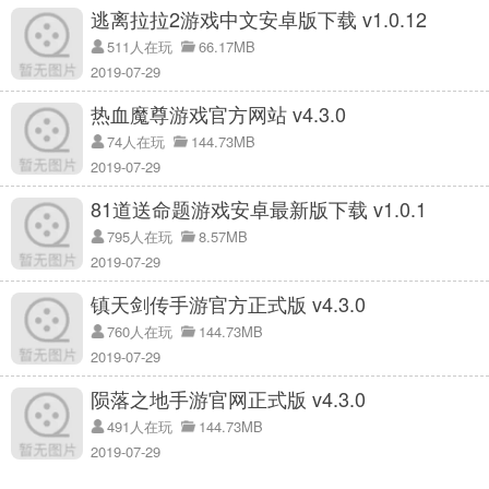
逃离拉拉2游戏中文安卓版下载 v1.0.12
4、满满BOSS，不用抢BOSS轻松体验切BOSS的快感。
511人在玩
66.17MB
介绍
2019-07-29
新手技能
安全区左下方，进入初级地图升级，前期不建议超越地图。(初级地图
热血魔尊游戏官方网站 v4.3.0
混上20步左右的半套装备后，去三仁唐恬然后去像切菜一样容易)。
74人在玩
144.73MB
其次，升级帽子，增加切割值，加快打怪效率。宠物和水桶满了之
2019-07-29
后，可以逐步升级称号和神器。
81道送命题游戏安卓最新版下载 v1.0.1
300级以后只能用丹级升级。级别上限是2400级。上线后可以直接进
795人在玩
8.57MB
入初级和中级藏宝图，打怪物可以直接达到300级。
2019-07-29
丹的等级可以通过杀死怪物获得。所有等级的丹都可以通过杀死怪物
镇天剑传手游官方正式版 v4.3.0
掉落，或者由NPC合成。低水平可以合成高水平。
760人在玩
144.73MB
变强之路
2019-07-29
杀怪可以获得材料“强化石”，可以直接强化装备，大幅提升攻击属
性。
陨落之地手游官网正式版 v4.3.0
优先养宠物，“满级神宠”可以在野外挂机刷BOSS时群体麻痹怪物，保
491人在玩
144.73MB
证人的安全。
2019-07-29
申远主要是杀怪获得装备，自动放入对应的“申远场”。您可以在挂机