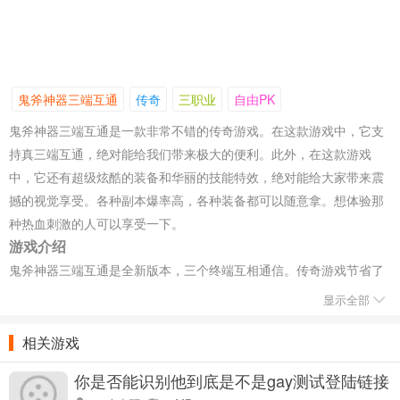
鬼斧神器三端互通
传奇
三职业
自由PK
鬼斧神器三端互通是一款非常不错的传奇游戏。在这款游戏中，它支
持真三端互通，绝对能给我们带来极大的便利。此外，在这款游戏
中，它还有超级炫酷的装备和华丽的技能特效，绝对能给大家带来震
撼的视觉享受。各种副本爆率高，各种装备都可以随意拿。想体验那
种热血刺激的人可以享受一下。
游戏介绍
鬼斧神器三端互通是全新版本，三个终端互相通信。传奇游戏节省了
更多的时间去玩装备的角色，电脑和手机可以联机对战，可以帮你找
显示全部
到新的游戏玩法，还有各种稀有材料。有很高的经验值。很多玩家将
可以在这个游戏中冒险玩游戏，在各个地方比赛。
相关游戏
你是否能识别他到底是不是gay测试登陆链接
地址 v1.0