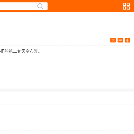
大
中
小
NF的第二套天空布景。