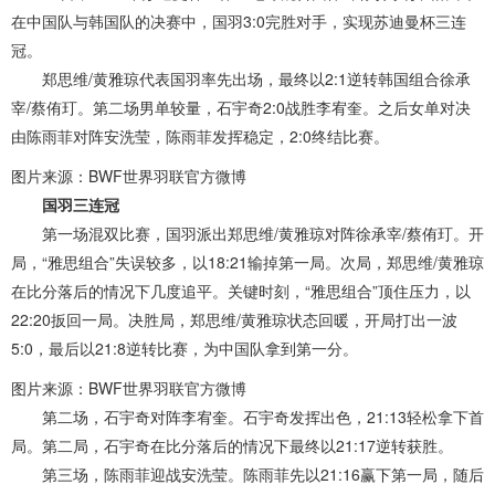
在中国队与韩国队的决赛中，国羽3:0完胜对手，实现苏迪曼杯三连
冠。
郑思维/黄雅琼代表国羽率先出场，最终以2:1逆转韩国组合徐承
宰/蔡侑玎。第二场男单较量，石宇奇2:0战胜李宥奎。之后女单对决
由陈雨菲对阵安洗莹，陈雨菲发挥稳定，2:0终结比赛。
图片来源：BWF世界羽联官方微博
国羽三连冠
第一场混双比赛，国羽派出郑思维/黄雅琼对阵徐承宰/蔡侑玎。开
局，“雅思组合”失误较多，以18:21输掉第一局。次局，郑思维/黄雅琼
在比分落后的情况下几度追平。关键时刻，“雅思组合”顶住压力，以
22:20扳回一局。决胜局，郑思维/黄雅琼状态回暖，开局打出一波
5:0，最后以21:8逆转比赛，为中国队拿到第一分。
图片来源：BWF世界羽联官方微博
第二场，石宇奇对阵李宥奎。石宇奇发挥出色，21:13轻松拿下首
局。第二局，石宇奇在比分落后的情况下最终以21:17逆转获胜。
第三场，陈雨菲迎战安洗莹。陈雨菲先以21:16赢下第一局，随后