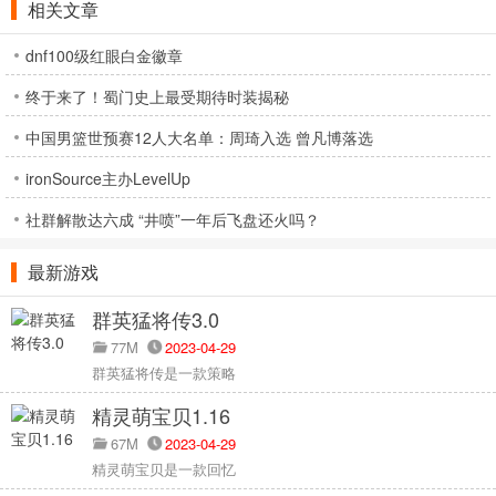
相关文章
dnf100级红眼白金徽章
终于来了！蜀门史上最受期待时装揭秘
中国男篮世预赛12人大名单：周琦入选 曾凡博落选
ironSource主办LevelUp
社群解散达六成 “井喷”一年后飞盘还火吗？
最新游戏
群英猛将传3.0
77M
2023-04-29
群英猛将传是一款策略
精灵萌宝贝1.16
67M
2023-04-29
精灵萌宝贝是一款回忆