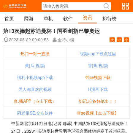
资讯
首页
网游
单机
软件
排行榜
第13次捧起苏迪曼杯！国羽剑指巴黎奥运
2023-05-22 09:00:53
金特小编
大
中
小
热门一对一直播
视频app下载点这里
黄|瓜|视|频
香|蕉|视|频
福利小视频app下载
带se视频下载
男人都喜欢的视频
H漫画下载
直,播APP（点击下载）
切记,准备好纸巾！！
附近带SE,交友软件
带se视频【点击下载】
中新网北京5月21日电(记者 邢蕊) 中国队第13次捧起苏迪曼杯！
21日，2023年苏迪曼杯世界羽毛球混合团体锦标赛于苏州落幕。