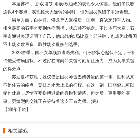
本届苏杯，“新双塔”刘雨辰/欧烜屹的表现令人惊喜。他们半决赛
连救4个赛点，实现惊天大逆转的同时，也为国羽保留了争冠希望。
男单方面，自林丹、谌龙等人退役后，国羽一直缺乏领军人物。
排名最高的石宇奇受到伤病困扰，状态并不稳定。不过本届大赛，石
宇奇通过表现证明了自己，他出战的5场比赛全部获胜，也成为此番国
羽出场次数最多、取胜场次最多的选手。
2023赛季，国羽女单频频遭遇失利。何冰娇状态起伏不定，王祉
怡饱受伤病困扰。不过好在陈雨菲关键时刻顶住压力，成为女单关键
的得分点。
苏迪曼杯获胜，这仅仅是国羽冲击巴黎奥运的第一步。胜利从来
不是体育的终点，竞技是永无止境的征程。在这一刻，国羽健儿可以
稍作休息，尽情享受拼搏过后的喜悦和荣耀。但之后，更重要的赛
事、更激烈的交锋正在等待着这支王者之师。(完)
【编辑:于晓】
相关游戏