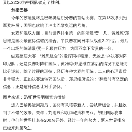
又以22:20为中国队锁定了胜利。
剑指巴黎
今年的苏迪曼杯是巴黎奥运积分赛的首站比赛。在第13次拿到冠
军奖杯后，国羽也吹响了冲击巴黎奥运的号角。
女双和混双方面，目前世界排名第一的陈清晨/贾一凡、黄雅琼/郑
思维是国羽最值得信赖的组合。半决赛在同日本队战至2:2平后，最后
一个出场的陈清晨/贾一凡顶住压力，为国羽拿下宝贵的一分。
纵观整届大赛，“雅思组合”的发挥同样稳定。无论是1/4决赛对阵
印尼队，还是决赛对阵韩国队，黄雅琼/郑思维在落后的情况下总能将
比分逆转。除了过硬的球技，经历各种大赛的历练，二人的心理素质
非常强大。正如决赛逆转韩国队后，郑思维所说的：“翻盘时有坚定的
信念，正是这种信念让对手发怵。”
图片来源：BWF世界羽联官方微博
进入巴黎奥运周期后，国羽有意培养新人，尝试新组合，并且收
到了不错的效果。去年，刘雨辰和欧烜屹搭档男双。初征国际赛事
时，他们的世界排名在200名开外。经过一年的努力，两人世界排名
已经来到第5位。