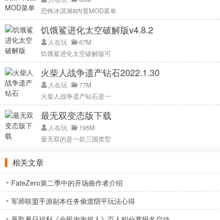
恐怖冰淇淋8内置MOD菜单
饥饿鲨进化太空破解版v4.8.2
人在玩
67M
饥饿鲨进化太空破解版可
火柴人战争遗产钻石2022.1.30
人在玩
77M
火柴人战争遗产钻石是一
最无双变态版下载
人在玩
195M
最无双的是一款三国类型
相关文章
FateZero第二季中的开场曲作者介绍
军师联盟手游副本任务偷渡阴平玩法心得
赢取夏日福利《全民泡泡超人》百人积分赛报名启动