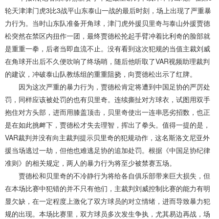
轮天津津门虎3比3战平山东泰山一战的最后时刻，场上出现了严重暴
力行为。当时山东队准备开角球，津门虎外援贝里奇与泰山外援贾德
松突然在禁区内扭作一团，最终贾德松抡起手臂冲着比利奇的脸部就
是重重一拳，后者当即血流不止。没有看到这次犯规的当值主裁刘威
在角球开出后不久便吹响了终场哨，随后他听取了VAR视频助理裁判
的建议，冲破泰山队教练组的重重阻挠，向贾德松出示了红牌。
因为这次严重的暴力行为，贾德松肯定将遭到中国足协的严厉处
罚，同样应该被处罚的也有贝里奇。连续撕扯对方球衣，试图用双手
抱住对方头部，进而用膝盖顶击，贝里奇使出一连串恶劣招数，也正
是在如此挑衅下，贾德松才失去理智，挥出了拳头。值得一提的是，
VAR裁判并没有向主裁判提示贝里奇的犯规动作，这名斯洛文尼亚外
援当场逃过一劫，但他也难逃足协的追加处罚。根据《中国足协纪律
准则》的相关规定，两人的暴力行为将至少被禁赛五场。
贾德松和贝里奇的不冷静行为将给各自俱乐部带来巨大损失，但
在本场比赛中犯错的并不只有他们，主裁判刘威控制比赛的能力有明
显欠缺，在一定程度上激化了双方球员的对立情绪，进而导致暴力犯
规的出现。本场比赛里，双方球员多次发生争执，尤其易边再战，场