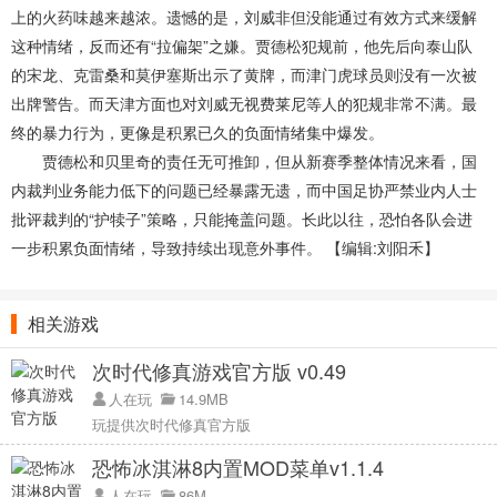
上的火药味越来越浓。遗憾的是，刘威非但没能通过有效方式来缓解
这种情绪，反而还有“拉偏架”之嫌。贾德松犯规前，他先后向泰山队
的宋龙、克雷桑和莫伊塞斯出示了黄牌，而津门虎球员则没有一次被
出牌警告。而天津方面也对刘威无视费莱尼等人的犯规非常不满。最
终的暴力行为，更像是积累已久的负面情绪集中爆发。
贾德松和贝里奇的责任无可推卸，但从新赛季整体情况来看，国
内裁判业务能力低下的问题已经暴露无遗，而中国足协严禁业内人士
批评裁判的“护犊子”策略，只能掩盖问题。长此以往，恐怕各队会进
一步积累负面情绪，导致持续出现意外事件。
【编辑:刘阳禾】
相关游戏
次时代修真游戏官方版 v0.49
人在玩
14.9MB
玩提供次时代修真官方版
恐怖冰淇淋8内置MOD菜单v1.1.4
人在玩
86M