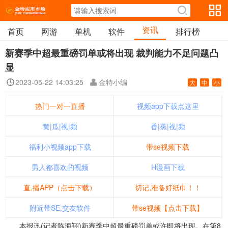
资讯
首页
网游
单机
软件
排行榜
新赛季中超最重磅罚单或将出现 裁判能力不足问题凸
显
2023-05-22 14:03:25
金特小编
大
中
小
热门一对一直播
视频app下载点这里
黄|瓜|视|频
香|蕉|视|频
福利小视频app下载
带se视频下载
男人都喜欢的视频
H漫画下载
直,播APP（点击下载）
切记,准备好纸巾！！
附近带SE,交友软件
带se视频【点击下载】
本报讯(记者陈海翔)新赛季中超最重磅罚单或许即将出现。在第8